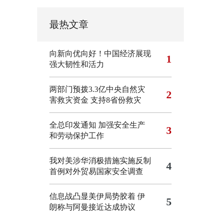
最热文章
向新向优向好！中国经济展现
1
强大韧性和活力
两部门预拨3.3亿中央自然灾
2
害救灾资金 支持8省份救灾
全总印发通知 加强安全生产
3
和劳动保护工作
我对美涉华消极措施实施反制
4
首例对外贸易国家安全调查
信息战凸显美伊局势胶着
伊
5
朗称与阿曼接近达成协议