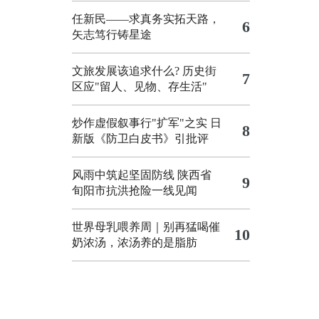
任新民——求真务实拓天路，
6
矢志笃行铸星途
文旅发展该追求什么?
历史街
7
区应"留人、见物、存生活"
炒作虚假叙事行"扩军"之实
日
8
新版《防卫白皮书》引批评
风雨中筑起坚固防线 陕西省
9
旬阳市抗洪抢险一线见闻
世界母乳喂养周｜别再猛喝催
10
奶浓汤，浓汤养的是脂肪