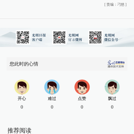
[
责编：刁慈
]
您此时的心情
开心
难过
点赞
飘过
0
0
0
0
推荐阅读