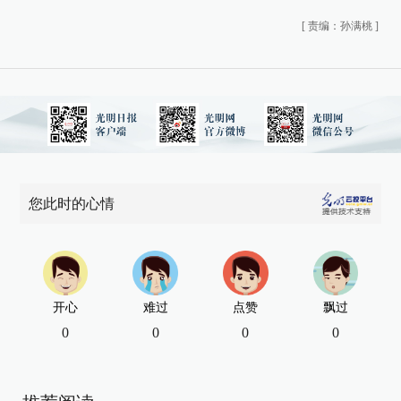
[
责编：孙满桃
]
您此时的心情
开心
难过
点赞
飘过
0
0
0
0