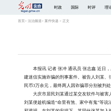
时政
国际
时评
理
首页
>
法治频道
>
案件快递
>
正文
本报讯 记者 张冲 通讯员 张志鑫 近日
建迷信实施诈骗的刑事案件。被告人刘某、张
民币3万余元，最终两人因诈骗罪分别被判
大庆市居民刘某通过某交友软件与被害人
刘某便趁机编造“命里有煞、家中有鬼”等说
邪避祸。在刘某的安排下，其同伙张某加入骗