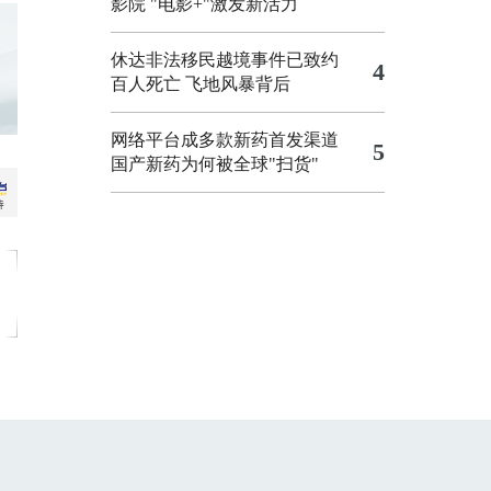
影院
"电影+"激发新活力
休达非法移民越境事件已致约
4
百人死亡
飞地风暴背后
网络平台成多款新药首发渠道
5
国产新药为何被全球"扫货"