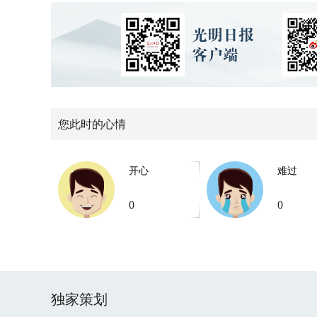
您此时的心情
开心
难过
0
0
独家策划