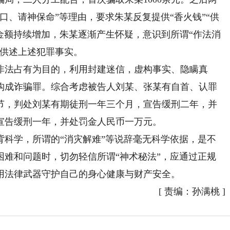
口、请神保命”等理由，要求朱某反复提供“香火钱”“供
金额持续增加，朱某逐渐产生怀疑，意识到所谓“作法消
实供述上述犯罪事实。
法占有为目的，利用封建迷信，虚构事实、隐瞒真
构成诈骗罪。综合考虑被告人刘某、张某有自首、认罪
节，判处刘某有期徒刑一年三个月，宣告缓刑二年，并
宣告缓刑一年，并处罚金人民币一万元。
学，所谓的“消灾解难”等说辞毫无科学依据，是不
困难和问题时，切勿轻信所谓“神术秘法”，应通过正规
用法律武器守护自己的身心健康与财产安全。
[
责编：孙满桃
]