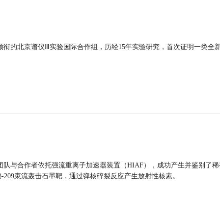
领衔的北京谱仪Ⅲ实验国际合作组，历经15年实验研究，首次证明一类全
团队与合作者依托强流重离子加速器装置（HIAF），成功产生并鉴别了稀
的铋-209束流轰击石墨靶，通过弹核碎裂反应产生放射性核素。