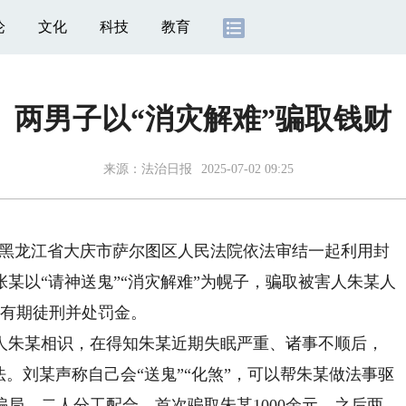
论
文化
科技
教育
两男子以“消灾解难”骗取钱财
来源：
法治日报
2025-07-02 09:25
，黑龙江省大庆市萨尔图区人民法院依法审结一起利用封
某以“请神送鬼”“消灾解难”为幌子，骗取被害人朱某人
处有期徒刑并处罚金。
朱某相识，在得知朱某近期失眠严重、诸事不顺后，
法。刘某声称自己会“送鬼”“化煞”，可以帮朱某做法事驱
局，二人分工配合，首次骗取朱某1000余元。之后两