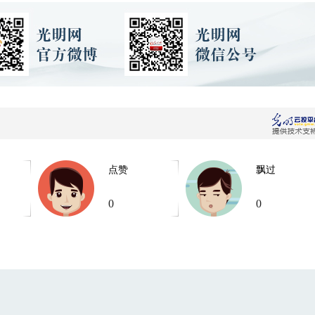
点赞
飘过
0
0