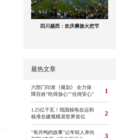
四川越西：欢庆彝族火把节
最热文章
六部门印发《规划》 全力保
1
障百姓"吃得放心""住得安心"
1.25亿千瓦！我国核电在运和
2
核准在建规模居世界首位
"有共鸣的故事"让年轻人奔向
3