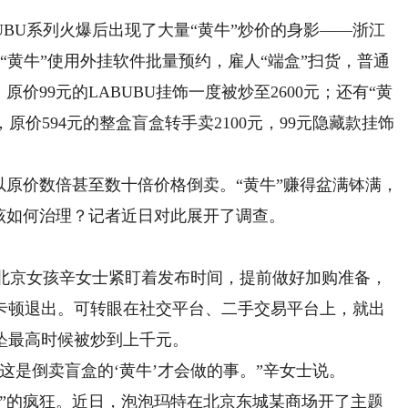
BU系列火爆后出现了大量“黄牛”炒价的身影——浙江
“黄牛”使用外挂软件批量预约，雇人“端盒”扫货，普通
价99元的LABUBU挂饰一度被炒至2600元；还有“黄
，原价594元的整盒盲盒转手卖2100元，99元隐藏款挂饰
原价数倍甚至数十倍价格倒卖。“黄牛”赚得盆满钵满，
该如何治理？记者近日对此展开了调查。
北京女孩辛女士紧盯着发布时间，提前做好加购准备，
卡顿退出。可转眼在社交平台、二手交易平台上，就出
坠最高时候被炒到上千元。
是倒卖盲盒的‘黄牛’才会做的事。”辛女士说。
的疯狂。近日，泡泡玛特在北京东城某商场开了主题