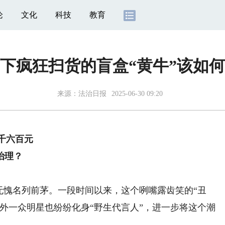
论
文化
科技
教育
下疯狂扫货的盲盒“黄牛”该如
来源：
法治日报
2025-06-30 09:20
千六百元
治理？
之无愧名列前茅。一段时间以来，这个咧嘴露齿笑的“丑
外一众明星也纷纷化身“野生代言人”，进一步将这个潮