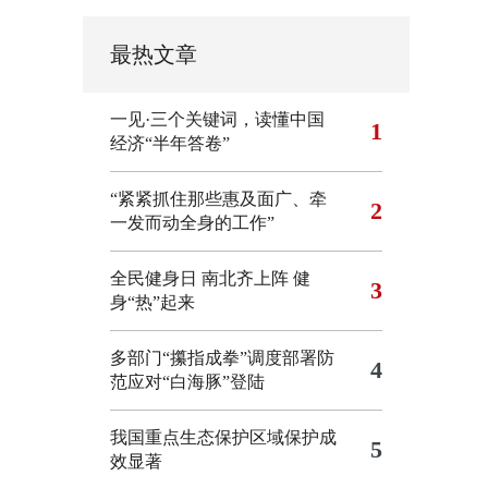
最热文章
一见·三个关键词，读懂中国
1
经济“半年答卷”
“紧紧抓住那些惠及面广、牵
2
一发而动全身的工作”
全民健身日 南北齐上阵 健
3
身“热”起来
多部门“攥指成拳”调度部署防
4
范应对“白海豚”登陆
我国重点生态保护区域保护成
5
效显著