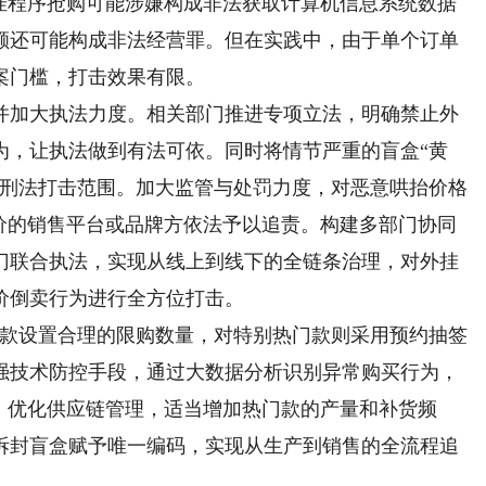
程序抢购可能涉嫌构成非法获取计算机信息系统数据
额还可能构成非法经营罪。但在实践中，由于单个订单
案门槛，打击效果有限。
加大执法力度。相关部门推进专项立法，明确禁止外
为，让执法做到有法可依。同时将情节严重的盲盒“黄
入刑法打击范围。加大监管与处罚力度，对恶意哄抬价格
炒价的销售平台或品牌方依法予以追责。构建多部门协同
门联合执法，实现从线上到线下的全链条治理，对外挂
价倒卖行为进行全方位打击。
款设置合理的限购数量，对特别热门款则采用预约抽签
强技术防控手段，通过大数据分析识别异常购买行为，
。优化供应链管理，适当增加热门款的产量和补货频
拆封盲盒赋予唯一编码，实现从生产到销售的全流程追