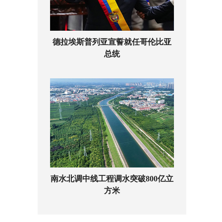
德拉埃斯普列亚宣誓就任哥伦比亚
总统
南水北调中线工程调水突破800亿立
方米