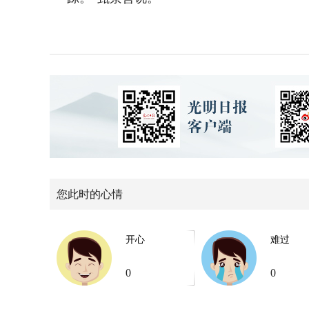
您此时的心情
开心
难过
0
0