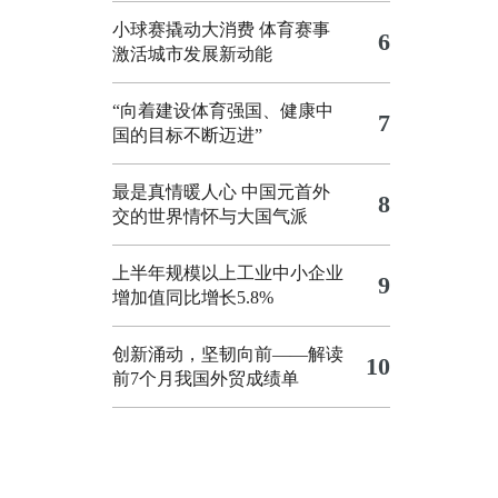
小球赛撬动大消费 体育赛事
6
激活城市发展新动能
“向着建设体育强国、健康中
7
国的目标不断迈进”
最是真情暖人心 中国元首外
8
交的世界情怀与大国气派
上半年规模以上工业中小企业
9
增加值同比增长5.8%
创新涌动，坚韧向前——解读
10
前7个月我国外贸成绩单