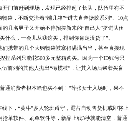
0点开门前赶到现场，发现已经排起了长队，队伍里有不
物袋，不断交流着“端几箱”“进去直奔搪胶系列”。10点
面的几名男子又开始不停招揽新来的“自己人”挤进队伍
买什么，一会儿从我这买，排到你肯定没货了”。
们携带的几个大购物袋被塞得满满当当，甚至直接现
，捏捏系列只能花500多元整箱购买。因为一个ID账号只
队伍前列的其他人抛出“橄榄枝”，让其入场后帮着买盲
通消费者根本啥也买不到！”等张女士入场时，果不
线下，“黄牛”多人轮班蹲守，霸占自动售货机或即将上
用抢单软件、刷单软件等，新品上线3秒就能清空，普通