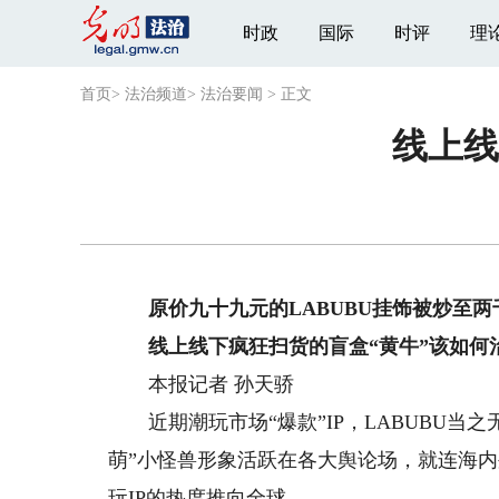
时政
国际
时评
理
首页
>
法治频道
>
法治要闻
>
正文
线上线
原价九十九元的LABUBU挂饰被炒至两
线上线下疯狂扫货的盲盒“黄牛”该如何
本报记者 孙天骄
近期潮玩市场“爆款”IP，LABUBU当
萌”小怪兽形象活跃在各大舆论场，就连海内
玩IP的热度推向全球。