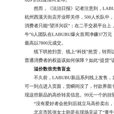
然而，《法治日报》记者注意到，LABU
杭州西溪天街店开业即关停，500人长队中，
消费者只能“望洋兴叹”；在二手交易平台上，原
牛”6人团队在LABUBU爆火首周净赚37万元
最高以7800元成交。
线下哄抢扫货、线上“科技”抢货，转而以
普通消费者的权益该如何保障？如此“提货”
溢价数倍兜售盲盒
不久前，LABUBU新品系列线上发售，
可一到点进入页面，货瞬间没了，付款界面
现这些新品的高价转卖信息。99元一个的挂
“没有爱好者会抢到后就立马高价卖出，这
北京市民张女士则是在现场见证了“黄牛”