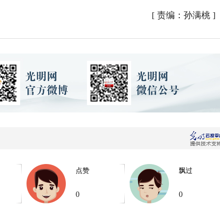
[
责编：孙满桃
]
点赞
飘过
0
0