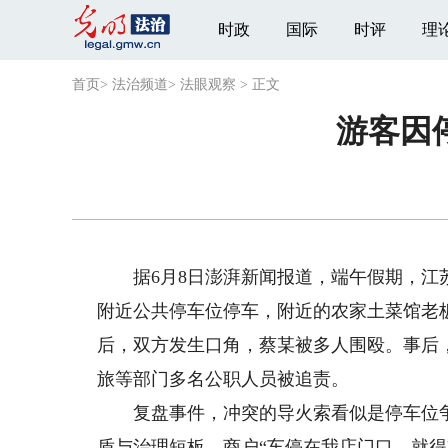
时政
国际
时评
理
首页
>
法治频道
>
法眼观察
>
正文
游客因
据6月8日澎湃新闻报道，端午假期，江苏
附近公共停车位停车，附近的农家土菜馆老
后，双方发生口角，蔡某被多人围殴。事后
旅等部门多名公职人员被追责。
复盘事件，冲突的导火索看似是停车位争
盾与治理短板。商户“车停在我店门口，就得