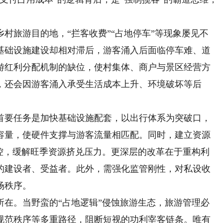
旅游目的地，“拦客收费”“占地停车”等现象屡见不
基础设施建设却相对滞后，游客涌入后面临停车难、道
游红利分配机制的缺位，使村集体、商户与景区经营方
，还会因游客涌入承受生活成本上升、环境破坏等后
要任务是加快基础设施配套，以出行体系为突破口，
容量，使硬件支撑与游客流量相匹配。同时，建立资源
调控，缓解旺季资源挤兑压力。更深层的改革在于重构利
的建设者、受益者。此外，需强化监管刚性，对私设收
场秩序。
。当野蛮的“占地逻辑”侵蚀旅游生态，旅游管理必
规范秩序等多重路径，阻断短视的功利宰客链条。唯有