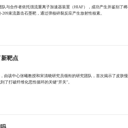
团队与合作者依托强流重离子加速器装置（HIAF），成功产生并鉴别了稀
的铋-209束流轰击石墨靶，通过弹核碎裂反应产生放射性核素。
了新靶点
，由该中心张曦教授和宋清晓研究员领衔的研究团队，首次揭示了皮肤慢
找到了打破纤维化恶性循环的关键“开关”。
”吗