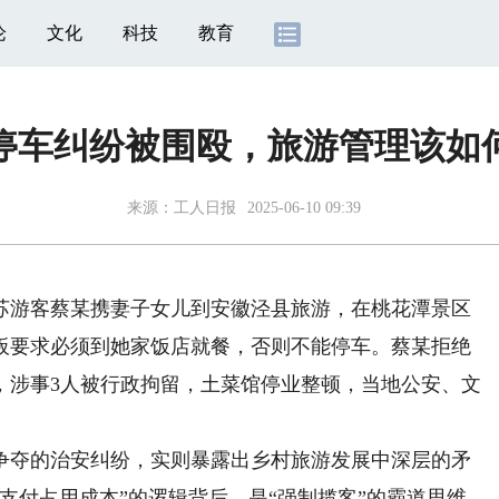
论
文化
科技
教育
停车纠纷被围殴，旅游管理该如
来源：
工人日报
2025-06-10 09:39
游客蔡某携妻子女儿到安徽泾县旅游，在桃花潭景区
板要求必须到她家饭店就餐，否则不能停车。蔡某拒绝
，涉事3人被行政拘留，土菜馆停业整顿，当地公安、文
夺的治安纠纷，实则暴露出乡村旅游发展中深层的矛
支付占用成本”的逻辑背后，是“强制揽客”的霸道思维，