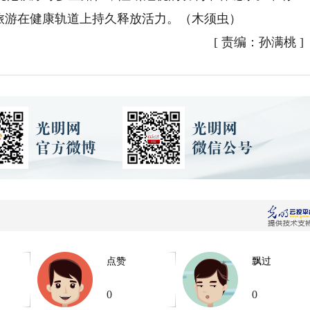
旅游在健康轨道上持久释放活力。（木须虫）
[
责编：孙满桃
]
点赞
飘过
0
0