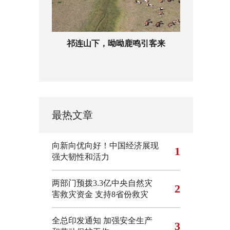
祁连山下，呦呦鹿鸣引客来
最热文章
向新向优向好！中国经济展现
1
强大韧性和活力
两部门预拨3.3亿中央自然灾
2
害救灾资金 支持8省份救灾
全总印发通知 加强安全生产
3