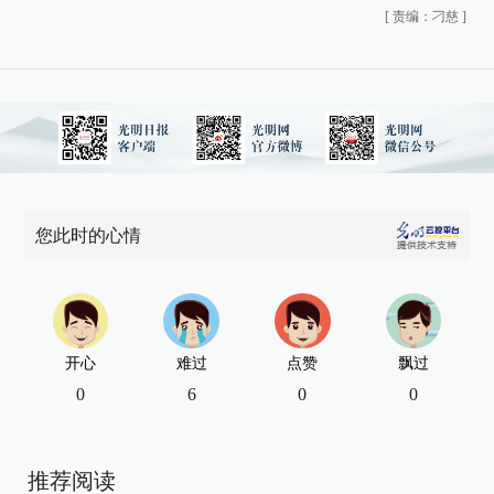
[
责编：刁慈
]
您此时的心情
开心
难过
点赞
飘过
0
6
0
0
推荐阅读