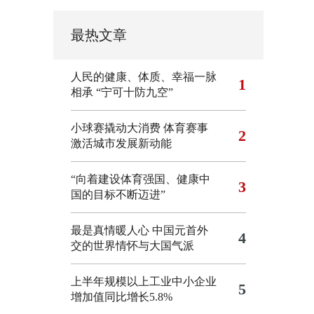
最热文章
人民的健康、体质、幸福一脉
1
相承
“宁可十防九空”
小球赛撬动大消费 体育赛事
2
激活城市发展新动能
“向着建设体育强国、健康中
3
国的目标不断迈进”
最是真情暖人心 中国元首外
4
交的世界情怀与大国气派
上半年规模以上工业中小企业
5
增加值同比增长5.8%