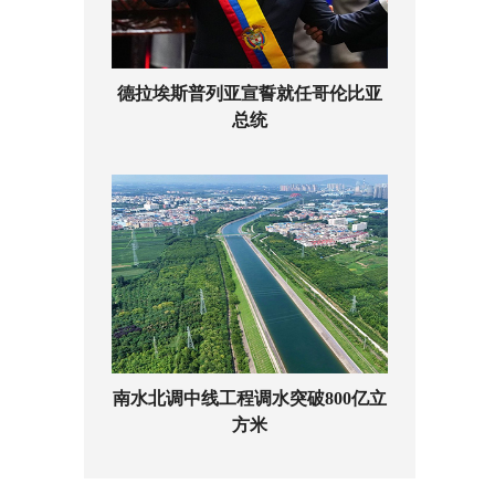
德拉埃斯普列亚宣誓就任哥伦比亚
总统
南水北调中线工程调水突破800亿立
方米