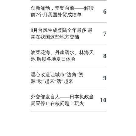
创新涌动，坚韧向前——解读
6
前7个月我国外贸成绩单
8月台风生成登陆全年最多 最
7
常在我国这些地方登陆
油菜花海、丹崖碧水、林海天
8
池 解锁各地夏日体验
暖心改造让城市“边角”资
9
源“动”起来“活”起来
外交部发言人——日本执政当
10
局应停止在核问题上玩火