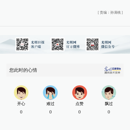
[
责编：孙满桃
]
您此时的心情
开心
难过
点赞
飘过
0
0
0
0