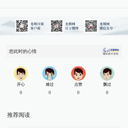
您此时的心情
开心
难过
点赞
飘过
0
0
0
0
推荐阅读