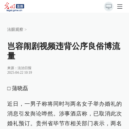
法眼观察
>
岂容闹剧视频违背公序良俗博流
量
来源：
法治日报
2025-04-22 10:19
□ 蒲晓磊
近日，一男子称将同时与两名女子举办婚礼的
消息引发舆论哗然。涉事酒店称，已取消此次
婚礼预订。贵州省毕节市相关部门表示，两名