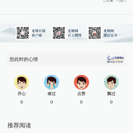
[
责编：刁慈
]
您此时的心情
开心
难过
点赞
飘过
0
0
0
0
推荐阅读