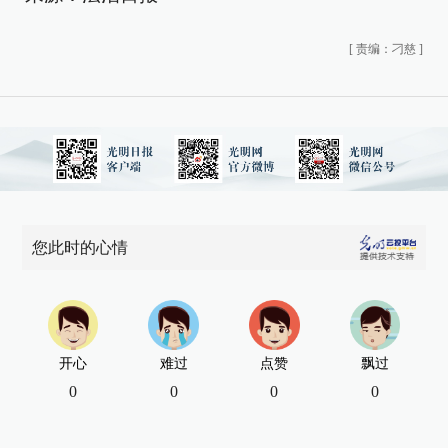
[
责编：刁慈
]
您此时的心情
开心
难过
点赞
飘过
0
0
0
0