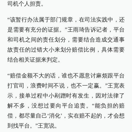
司机个人担责。
“该暂行办法属于部门规章，在司法实践中，还
是需要有充分的证据。”王雨琦告诉记者，平台
和司机之间的责任划分，需要结合造成交通事
故责任的过错大小来划分赔偿比例，具体需要
结合相关证据来判定。
“赔偿金额不大的话，谁也不愿意讨麻烦跟平台
打官司，浪费时间不说，也不一定赢。”王宽表
示，接单过程中小剐蹭时有发生，因对法律了
解不多，没想过要向平台追责。“能负担的赔
偿，都尽量自己‘消化’，实在赔不起的，才会想
到找平台。”王宽说。