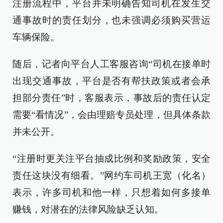
注册流程中，平台并未明确告知司机在发生交
通事故时的责任划分，也未强调必须购买营运
车辆保险。
随后，记者向平台人工客服咨询“司机在接单时
出现交通事故，平台是否有帮扶政策或者会承
担部分责任”时，客服表示，事故后的责任认定
需要“看情况”，会由理赔专员处理，但具体条款
并未公开。
“注册时更关注平台抽成比例和奖励政策，安全
责任这块没有细看。”网约车司机王宽（化名）
表示，许多司机和他一样，只想着如何多接单
赚钱，对潜在的法律风险缺乏认知。