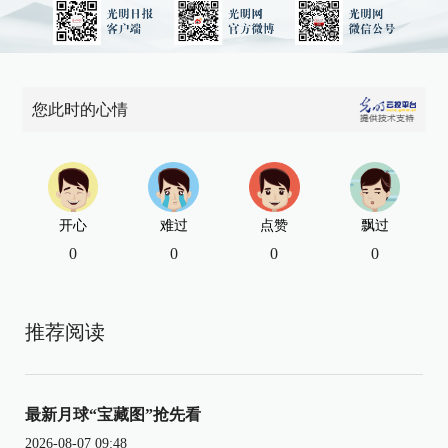
您此时的心情
开心
难过
点赞
飘过
0
0
0
0
推荐阅读
最新月球“宝藏图”抢先看
2026-08-07 09:48