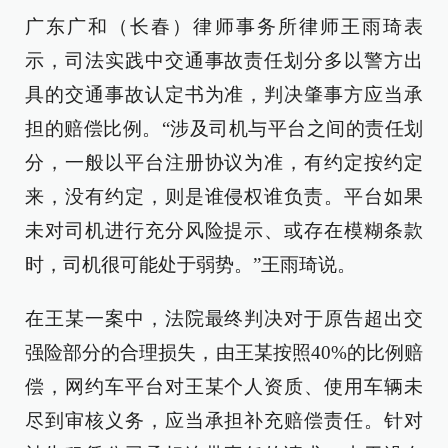
广东广和（长春）律师事务所律师王雨琦表
示，司法实践中交通事故责任划分多以警方出
具的交通事故认定书为准，判决肇事方应当承
担的赔偿比例。“涉及司机与平台之间的责任划
分，一般以平台注册协议为准，有约定按约定
来，没有约定，则是谁侵权谁负责。平台如果
未对司机进行充分风险提示、或存在模糊条款
时，司机很可能处于弱势。”王雨琦说。
在王某一案中，法院最终判决对于原告超出交
强险部分的合理损失，由王某按照40%的比例赔
偿，网约车平台对王某个人资质、使用车辆未
尽到审核义务，应当承担补充赔偿责任。针对