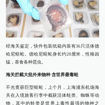
经海关鉴定，快件包装纸箱内装有36只活体德
哈尼蜈蚣。德哈尼蜈蚣身长约20厘米，性格凶
猛，喜食各种昆虫。
海关拦截大批外来物种 含世界最毒蛙
不光查获巨型蜈蚣，上个月，上海浦东机场海
关在入境旅客行李中截获活体蛙类、蜘蛛等动
物，其中的蛙类是世界上毒性最强的物种之