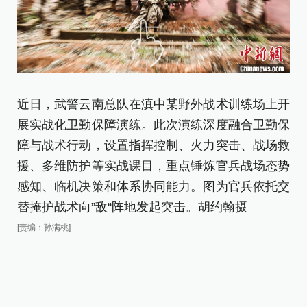
近日，武警云南总队在滇中某野外战术训练场上开
图
展实战化卫勤保障演练。此次演练深度融合卫勤保
[责
障与战术行动，设置指挥控制、火力突击、战场救
援、多维防护等实战课目，重点锤炼官兵战场态势
感知、临机决策和体系协同能力。图为官兵依托交
替掩护战术向”敌“阵地发起突击。胡约翰摄
[责编：孙满桃]