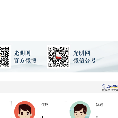
点赞
飘过
0
0