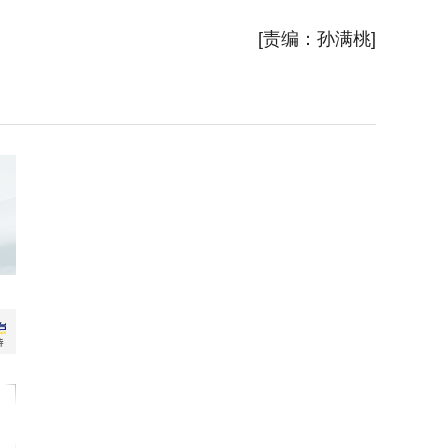
新华社
[责编：孙满桃]