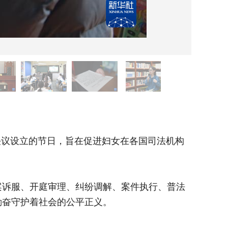
3月6
过决议设立的节日，旨在促进妇女在各国司法机构
2025
中的充分
诉服、开庭审理、纠纷调解、案件执行、普法
在女法
勤奋守护着社会的公平正义。
宣讲等环