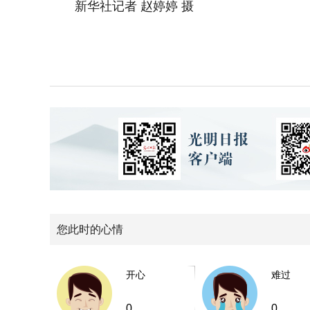
新华社记者 赵婷婷 摄
您此时的心情
开心
难过
0
0