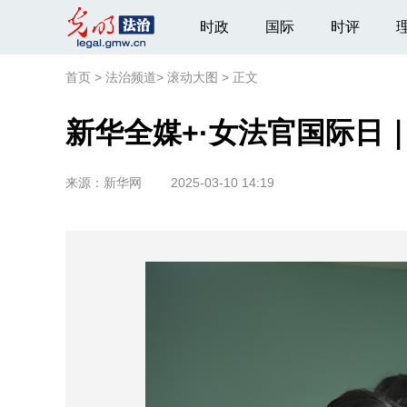
时政
国际
时评
首页
>
法治频道
>
滚动大图
>
正文
新华全媒+·女法官国际日
来源：
新华网
2025-03-10 14:19