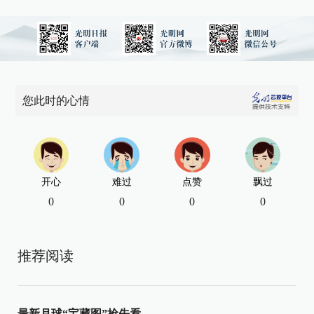
您此时的心情
开心
难过
点赞
飘过
0
0
0
0
推荐阅读
最新月球“宝藏图”抢先看