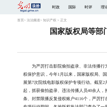
时政
国际
时评
理
首页
>
法治频道
>
知识产权
>
正文
国家版权局等部
为严厉打击影院偷拍盗录、非法传播行为
权保护意识，今年1月以来，国家版权局、
展第7次院线电影版权保护专项行动。截至2
起，抓获偷拍盗录、违法传播人员40余人，推
条、封禁限播反复侵权账户4116个，严厉
专项行动期间，各地版权执法部门查办了一