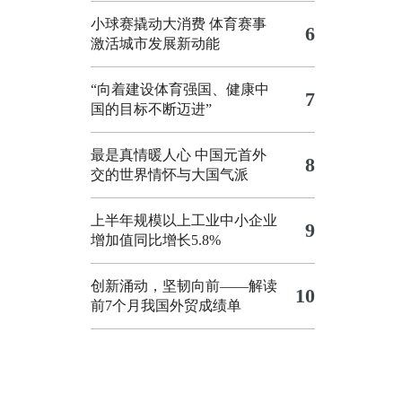
小球赛撬动大消费 体育赛事
6
激活城市发展新动能
“向着建设体育强国、健康中
7
国的目标不断迈进”
最是真情暖人心 中国元首外
8
交的世界情怀与大国气派
上半年规模以上工业中小企业
9
增加值同比增长5.8%
创新涌动，坚韧向前——解读
10
前7个月我国外贸成绩单