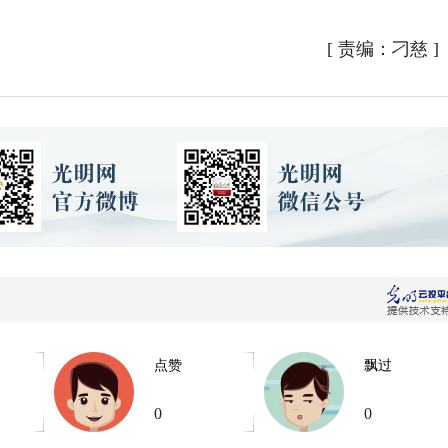
[
责编：刁慈
]
点赞
飘过
0
0