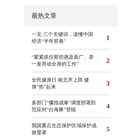
最热文章
一见·三个关键词，读懂中国
1
经济“半年答卷”
“紧紧抓住那些惠及面广、牵
2
一发而动全身的工作”
全民健身日 南北齐上阵 健
3
身“热”起来
多部门“攥指成拳”调度部署防
4
范应对“白海豚”登陆
我国重点生态保护区域保护成
5
效显著