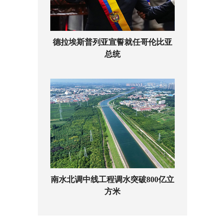
德拉埃斯普列亚宣誓就任哥伦比亚
总统
南水北调中线工程调水突破800亿立
方米