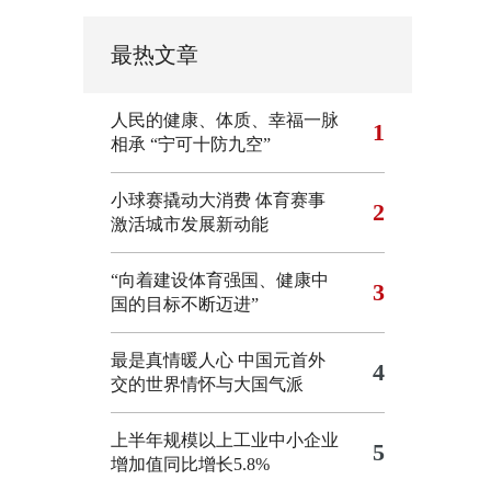
最热文章
人民的健康、体质、幸福一脉
1
相承
“宁可十防九空”
小球赛撬动大消费 体育赛事
2
激活城市发展新动能
“向着建设体育强国、健康中
3
国的目标不断迈进”
最是真情暖人心 中国元首外
4
交的世界情怀与大国气派
上半年规模以上工业中小企业
5
增加值同比增长5.8%