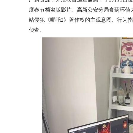
度春节档盗版影片。高新公安分局食药环侦
站侵犯《哪吒2》著作权的主观意图、行为
侦查。