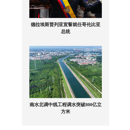
德拉埃斯普列亚宣誓就任哥伦比亚
总统
南水北调中线工程调水突破800亿立
方米