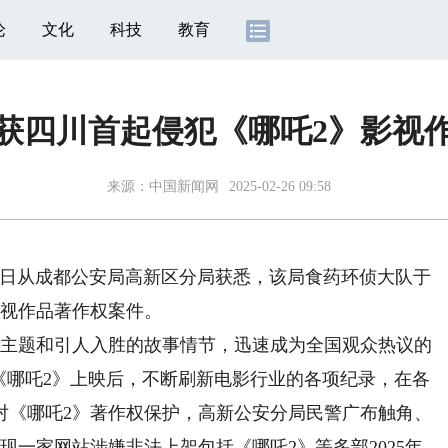
论
文化
科技
教育
获四川首起侵犯《哪吒2》影视
来源：
中国新闻网
2025-02-26 09:58
25日从成都公安局高新区分局获悉，该局食药环侦大队于
影视作品著作权案件。
主题和引人入胜的故事情节，迅速成为全国观众热议的
《哪吒2》上映后，不断刷新电影行业的各项纪录，在各
对《哪吒2》著作权保护，高新公安分局民警广布触角、
现一家网站涉嫌非法上架包括《哪吒2》等多部2025年