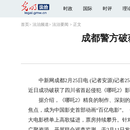
时政
国际
时评
理
首页
>
法治频道
>
法治要闻
>
正文
成都警方破
中新网成都2月25日电 (记者安源)记者
近日成功破获了四川省首起侵犯《哪吒2》
据介绍，《哪吒2》精良的制作、深刻的
焦点，成为中国影史首部动画“百亿电影”。
大电影榜单上高歌猛进，票房持续攀升。针
广聚资源，开展联合巡查监测，于2月11日发