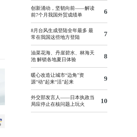
创新涌动，坚韧向前——解读
6
前7个月我国外贸成绩单
8月台风生成登陆全年最多 最
7
常在我国这些地方登陆
油菜花海、丹崖碧水、林海天
8
池 解锁各地夏日体验
暖心改造让城市“边角”资
9
源“动”起来“活”起来
外交部发言人——日本执政当
10
局应停止在核问题上玩火