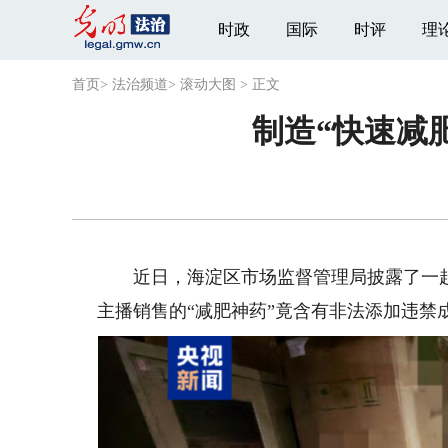
时政
国际
时评
理
首页
>
法治频道
>
滚动大图
>
正文
制造“快速减
近日，海淀区市场监督管理局披露了一起
主播销售的“减肥神药”竟含有非法添加违禁成