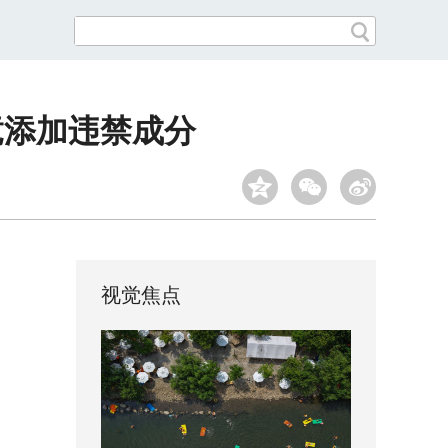
竟添加违禁成分
视觉焦点