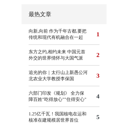
最热文章
向新,向前
作为千年古都,要把
1
传统和现代有机融合在一起
东方之约,相约未来 中国元首
2
外交的世界情怀与大国气派
追光的你｜太行山上新愚公河
3
北农业大学教授李保国
六部门印发《规划》 全力保
4
障百姓"吃得放心""住得安心"
1.25亿千瓦！我国核电在运和
5
核准在建规模居世界首位