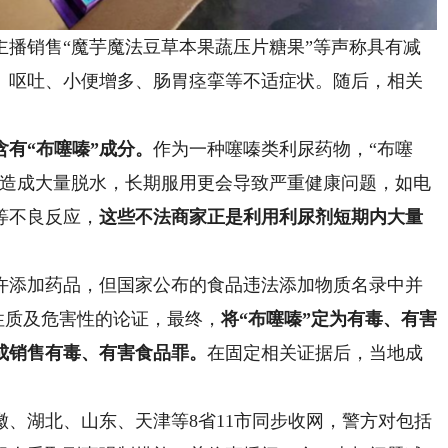
销售“魔芋魔法豆草本果蔬压片糖果”等声称具有减
、呕吐、小便增多、肠胃痉挛等不适症状。随后，相关
含有“布噻嗪”成分。
作为一种噻嗪类利尿药物，“布噻
会造成大量脱水，长期服用更会导致严重健康问题，如电
等不良反应，
这些不法商家正是利用利尿剂短期内大量
添加药品，但国家公布的食品违法添加物质名录中并
的性质及危害性的论证，最终，
将“布噻嗪”定为有毒、有害
成销售有毒、有害食品罪。
在固定相关证据后，当地成
徽、湖北、山东、天津等8省11市同步收网，警方对包括