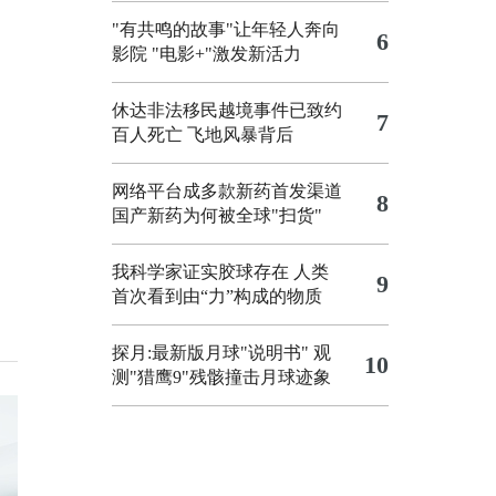
"有共鸣的故事"让年轻人奔向
6
影院
"电影+"激发新活力
休达非法移民越境事件已致约
7
百人死亡
飞地风暴背后
网络平台成多款新药首发渠道
8
国产新药为何被全球"扫货"
我科学家证实胶球存在 人类
9
首次看到由“力”构成的物质
探月:最新版月球"说明书"
观
10
测"猎鹰9"残骸撞击月球迹象