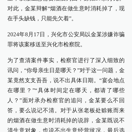
对此，金某辩解“烟酒在做生意时消耗掉了，现
在手头缺钱，只能先欠着”。
2024年8月17日，兴化市公安局以金某涉嫌诈骗
罪将该案移送至兴化市检察院。
为了查清案件事实，检察官进行了深入细致的
讯问，“你母亲生日是哪天？”对于这一问题，金
某竟然支支吾吾，说不出具体日期。“宴会地点
在哪里？”“具体时间定在哪天，都请了哪些
人？”面对承办检察官的追问，金某要么不回
答，要么说记不清。对于从张老板处赊账而来
的烟酒在做生意时消耗掉的说辞，金某既说不
清生意对象，也说不出生意经营状况，最后选