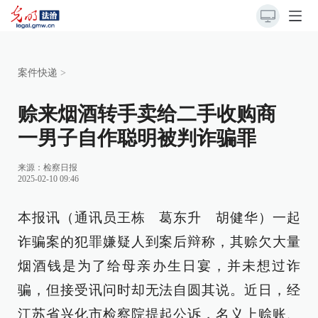
案件快递
>
赊来烟酒转手卖给二手收购商
一男子自作聪明被判诈骗罪
来源：
检察日报
2025-02-10 09:46
本报讯（通讯员王栋 葛东升 胡健华）一起
诈骗案的犯罪嫌疑人到案后辩称，其赊欠大量
烟酒钱是为了给母亲办生日宴，并未想过诈
骗，但接受讯问时却无法自圆其说。近日，经
江苏省兴化市检察院提起公诉，名义上赊账、