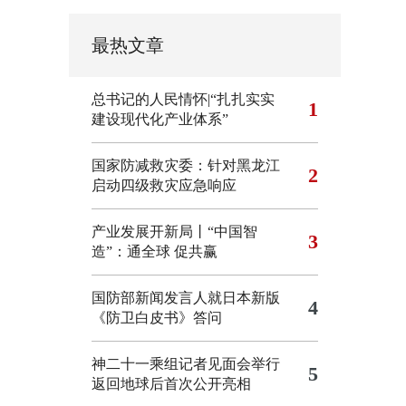
最热文章
总书记的人民情怀|“扎扎实实
1
建设现代化产业体系”
国家防减救灾委：针对黑龙江
2
启动四级救灾应急响应
产业发展开新局丨“中国智
3
造”：通全球 促共赢
国防部新闻发言人就日本新版
4
《防卫白皮书》答问
神二十一乘组记者见面会举行
5
返回地球后首次公开亮相