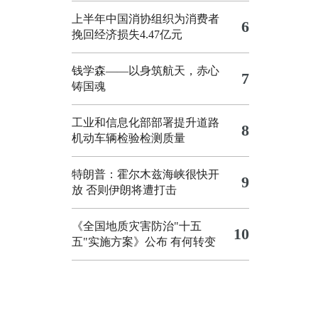
上半年中国消协组织为消费者
6
挽回经济损失4.47亿元
钱学森——以身筑航天，赤心
7
铸国魂
工业和信息化部部署提升道路
8
机动车辆检验检测质量
特朗普：霍尔木兹海峡很快开
9
放 否则伊朗将遭打击
《全国地质灾害防治"十五
10
五"实施方案》公布 有何转变