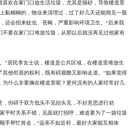
就喜欢在家门口放生活垃圾，尤其是猫砂，导致楼道里
地上黏糊糊的，物业来清理过，过了好几天还能闻见一股
味，还会招来蚊虫、苍蝇，严重影响环境卫生。“后来我
们不要在家门口堆放垃圾，从那以后就没再见过他家有
”居民李女士说，楼道是公共区域，在楼道里堆放生
了其他邻居的权利，既有碍观瞻又影响走道。“如果觉得
，为什么非要搁在楼道里呢？更何况有的人家经常好几
，但碍于双方低头不见抬头见，不好意思进行劝
大家平时关系不错，见面就打招呼，难道要为了一袋垃圾
顺手帮忙拎走，“远亲不如近邻，最好大家能互相体