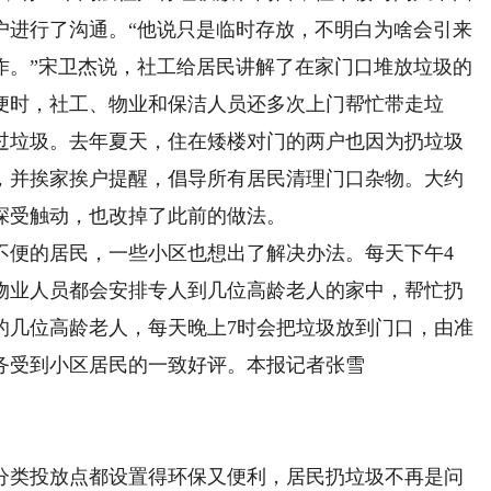
户进行了沟通。“他说只是临时存放，不明白为啥会引来
作。”宋卫杰说，社工给居民讲解了在家门口堆放垃圾的
便时，社工、物业和保洁人员还多次上门帮忙带走垃
过垃圾。去年夏天，住在矮楼对门的两户也因为扔垃圾
，并挨家挨户提醒，倡导所有居民清理门口杂物。大约
深受触动，也改掉了此前的做法。
便的居民，一些小区也想出了解决办法。每天下午4
物业人员都会安排专人到几位高龄老人的家中，帮忙扔
的几位高龄老人，每天晚上7时会把垃圾放到门口，由准
务受到小区居民的一致好评。本报记者张雪
类投放点都设置得环保又便利，居民扔垃圾不再是问