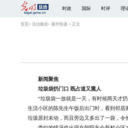
时政
国际
时评
理
首页
>
法治频道
>
案件快递
>
正文
新闻聚焦
垃圾袋扔门口 既占道又熏人
“垃圾袋一放就是一天，有时候两天才扔一
生活小区的陈先生午饭后出门时，看到邻居
垃圾原封未动，而且旁边又多出了一袋，令
类似的情况也出现在朝阳东会新村小区2号