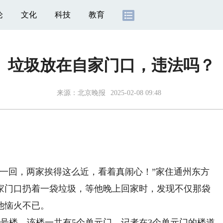
论
文化
科技
教育
垃圾放在自家门口，违法吗？
来源：
北京晚报
2025-02-08 09:48
回，两家挨得这么近，看着真闹心！”家住通州东方
家门口扔着一袋垃圾，等他晚上回家时，发现不仅那袋
他恼火不已。
楼。该楼一共有5个单元门，记者在3个单元门的楼道