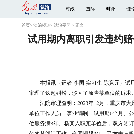
时政
国际
时评
理
首页
>
法治频道
>
法治要闻
>
正文
试用期内离职引发违约赔
本报讯（记者 李国 实习生 陈竞元）试
审理了这起纠纷，驳回了原告某单位的诉求
法院审理查明：2023年12月，重庆市
单位工作人员，事业编制，试用期6个月。
位服务满3年。杨某入职某单位后，双方签
位的某部门工作，合同期限3年；乙方未满