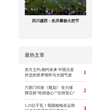
四川越西：欢庆彝族火把节
最热文章
东方之约,相约未来 中国元首
1
外交的世界情怀与大国气派
六部门印发《规划》 全力保
2
障百姓"吃得放心""住得安心"
1.25亿千瓦！我国核电在运和
3