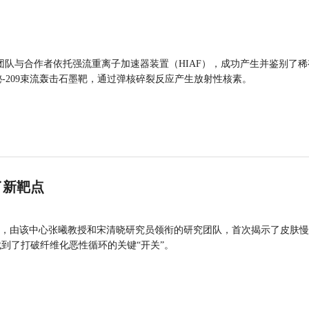
团队与合作者依托强流重离子加速器装置（HIAF），成功产生并鉴别了稀
的铋-209束流轰击石墨靶，通过弹核碎裂反应产生放射性核素。
了新靶点
，由该中心张曦教授和宋清晓研究员领衔的研究团队，首次揭示了皮肤慢
找到了打破纤维化恶性循环的关键“开关”。