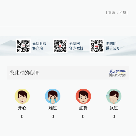
[
责编：刁慈
]
您此时的心情
开心
难过
点赞
飘过
0
0
0
0