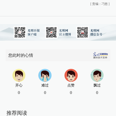
[
责编：刁慈
]
您此时的心情
开心
难过
点赞
飘过
0
0
0
0
推荐阅读