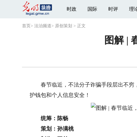
时政
国际
时评
理
首页
>
法治频道
>
原创策划
>
正文
图解 
春节临近，不法分子诈骗手段层出不穷，
护钱包和个人信息安全！
统筹：陈畅
策划：孙满桃