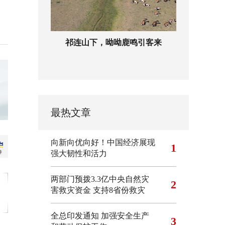
祁连山下，呦呦鹿鸣引客来
最热文章
向新向优向好！中国经济展现
1
强大韧性和活力
两部门预拨3.3亿中央自然灾
2
害救灾资金 支持8省份救灾
全总印发通知 加强安全生产
3