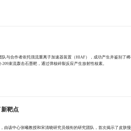
团队与合作者依托强流重离子加速器装置（HIAF），成功产生并鉴别了稀
的铋-209束流轰击石墨靶，通过弹核碎裂反应产生放射性核素。
了新靶点
，由该中心张曦教授和宋清晓研究员领衔的研究团队，首次揭示了皮肤慢