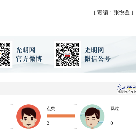
[
责编：张悦鑫
]
点赞
飘过
2
0