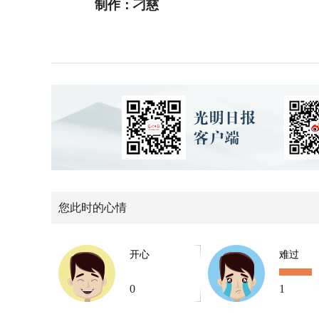
制作：刁慈
您此时的心情
开心
难过
0
1