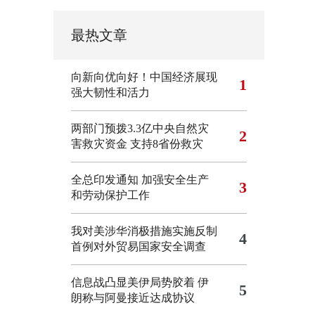
最热文章
向新向优向好！中国经济展现
1
强大韧性和活力
两部门预拨3.3亿中央自然灾
2
害救灾资金 支持8省份救灾
全总印发通知 加强安全生产
3
和劳动保护工作
我对美涉华消极措施实施反制
4
首例对外贸易国家安全调查
信息战凸显美伊局势胶着
伊
5
朗称与阿曼接近达成协议