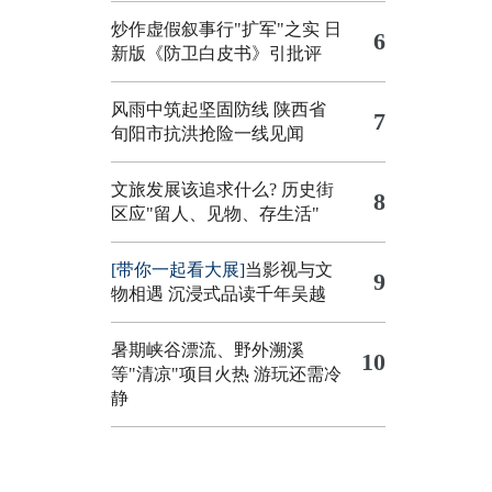
炒作虚假叙事行"扩军"之实
日
6
新版《防卫白皮书》引批评
风雨中筑起坚固防线 陕西省
7
旬阳市抗洪抢险一线见闻
文旅发展该追求什么?
历史街
8
区应"留人、见物、存生活"
[带你一起看大展]
当影视与文
9
物相遇 沉浸式品读千年吴越
暑期峡谷漂流、野外溯溪
10
等"清凉"项目火热 游玩还需冷
静