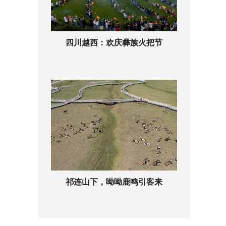
四川越西：欢庆彝族火把节
祁连山下，呦呦鹿鸣引客来