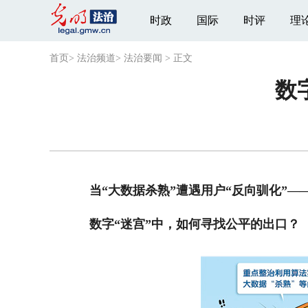
时政
国际
时评
理
首页
>
法治频道
>
法治要闻
>
正文
数
当“大数据杀熟”遭遇用户“反向驯化”—
数字“迷宫”中，如何寻找公平的出口？