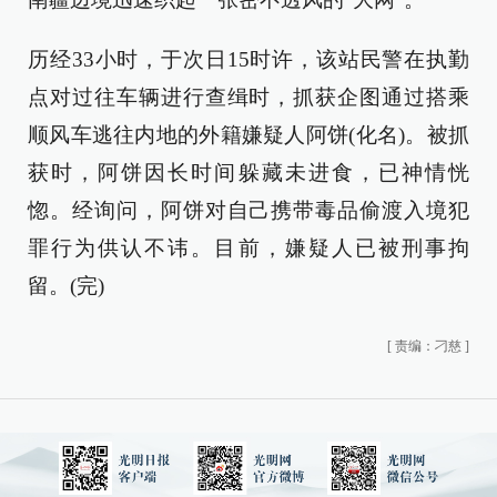
历经33小时，于次日15时许，该站民警在执勤
点对过往车辆进行查缉时，抓获企图通过搭乘
顺风车逃往内地的外籍嫌疑人阿饼(化名)。被抓
获时，阿饼因长时间躲藏未进食，已神情恍
惚。经询问，阿饼对自己携带毒品偷渡入境犯
罪行为供认不讳。目前，嫌疑人已被刑事拘
留。(完)
[
责编：刁慈
]