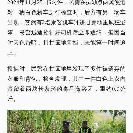
2024年11月25日6时许，民警在执勤点两翼便道
对一辆白色轿车进行检查时，后方有另一辆车
出现，突然有2名乘客跳车冲进甘蔗地里疯狂逃
窜。民警迅速控制好司机后立即追缉，但因当
时天色昏暗，且甘蔗地阻挡，未能第一时间追
上。
搜捕时，民警在甘蔗地里发现了多件被遗弃的
衣服和背包，检查发现，其中一件白色上衣内
裹藏着两块长条形的毒品海洛因，重约0.7公
斤。