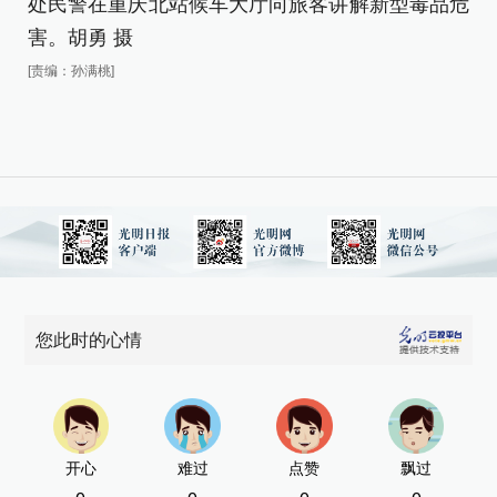
处民警在重庆北站候车大厅向旅客讲解新型毒品危
害。胡勇 摄
[责编：孙满桃]
您此时的心情
开心
难过
点赞
飘过