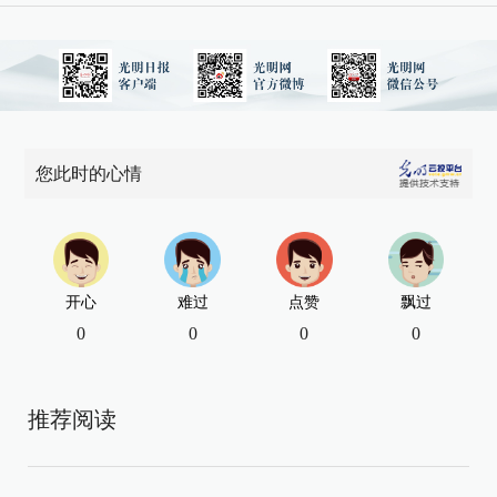
您此时的心情
开心
难过
点赞
飘过
0
0
0
0
推荐阅读