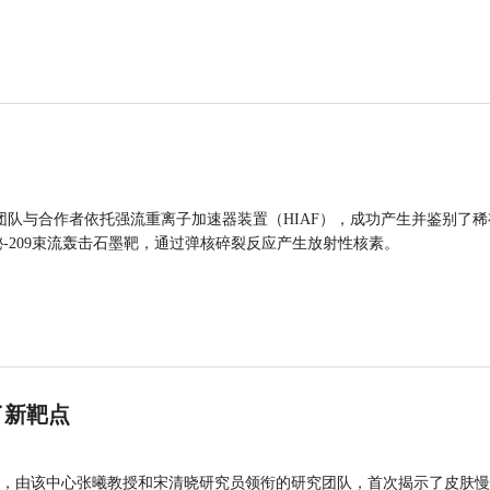
团队与合作者依托强流重离子加速器装置（HIAF），成功产生并鉴别了稀
的铋-209束流轰击石墨靶，通过弹核碎裂反应产生放射性核素。
了新靶点
，由该中心张曦教授和宋清晓研究员领衔的研究团队，首次揭示了皮肤慢