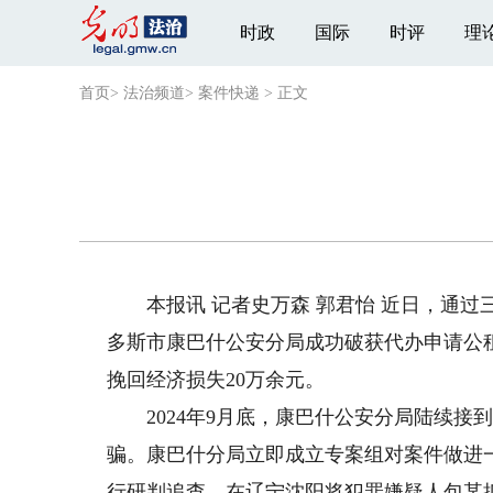
时政
国际
时评
理
首页
>
法治频道
>
案件快递
>
正文
本报讯 记者史万森 郭君怡 近日，通过
多斯市康巴什公安分局成功破获代办申请公
挽回经济损失20万余元。
2024年9月底，康巴什公安分局陆续接
骗。康巴什分局立即成立专案组对案件做进
行研判追查，在辽宁沈阳将犯罪嫌疑人包某