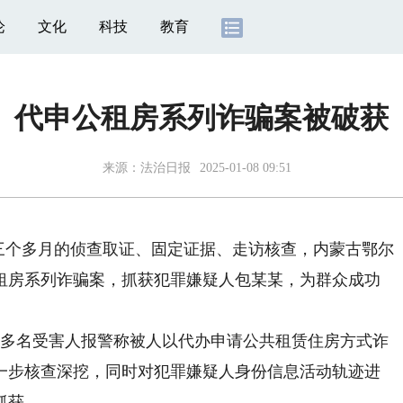
论
文化
科技
教育
代申公租房系列诈骗案被破获
来源：
法治日报
2025-01-08 09:51
三个多月的侦查取证、固定证据、走访核查，内蒙古鄂尔
租房系列诈骗案，抓获犯罪嫌疑人包某某，为群众成功
到多名受害人报警称被人以代办申请公共租赁住房方式诈
一步核查深挖，同时对犯罪嫌疑人身份信息活动轨迹进
抓获。