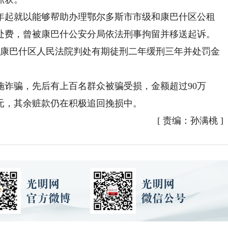
年起就以能够帮助办理鄂尔多斯市市级和康巴什区公租
处费，曾被康巴什公安分局依法刑事拘留并移送起诉。
斯市康巴什区人民法院判处有期徒刑二年缓刑三年并处罚金
骗，先后有上百名群众被骗受损，金额超过90万
元，其余赃款仍在积极追回挽损中。
[
责编：孙满桃
]