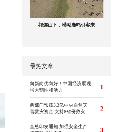
祁连山下，呦呦鹿鸣引客来
最热文章
向新向优向好！中国经济展现
1
强大韧性和活力
两部门预拨3.3亿中央自然灾
2
害救灾资金 支持8省份救灾
全总印发通知 加强安全生产
3