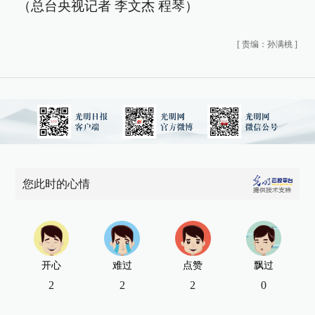
（总台央视记者 李文杰 程琴）
[
责编：孙满桃
]
您此时的心情
开心
难过
点赞
飘过
2
2
2
0