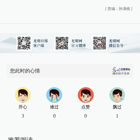
[
责编：孙满桃
]
您此时的心情
开心
难过
点赞
飘过
3
0
0
1