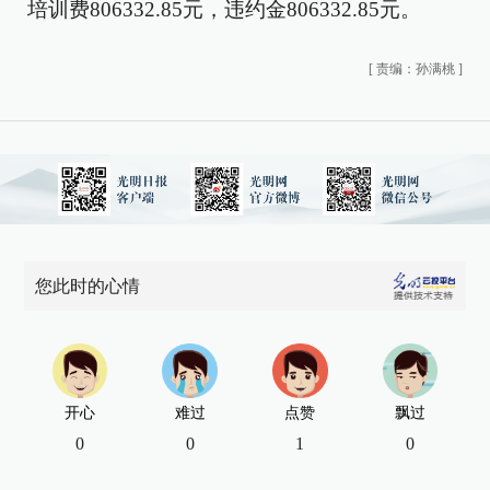
培训费806332.85元，违约金806332.85元。
[
责编：孙满桃
]
您此时的心情
开心
难过
点赞
飘过
0
0
1
0