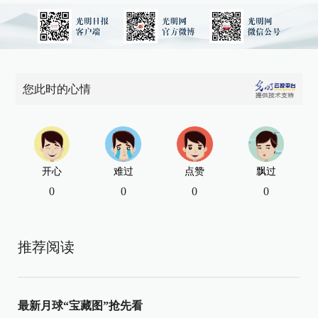
您此时的心情
开心
难过
点赞
飘过
0
0
0
0
推荐阅读
最新月球“宝藏图”抢先看