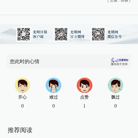
[
责编：陈畅
]
您此时的心情
开心
难过
点赞
飘过
0
0
1
0
推荐阅读