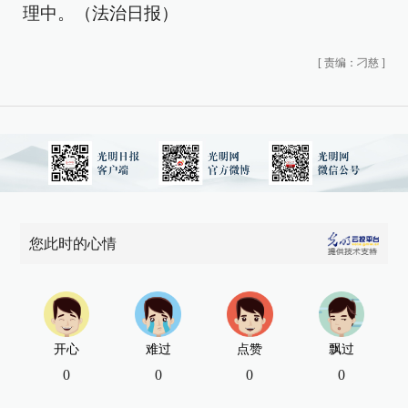
理中。（法治日报）
[
责编：刁慈
]
您此时的心情
开心
难过
点赞
飘过
0
0
0
0