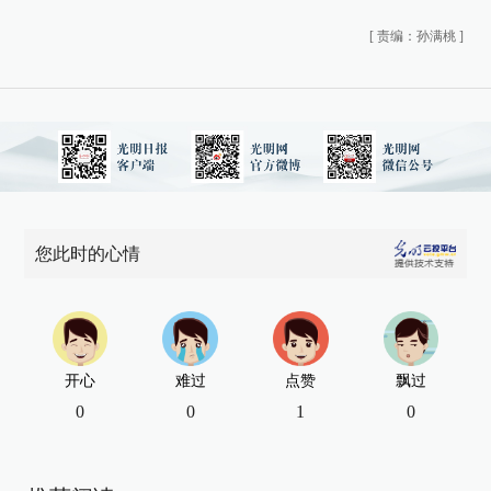
[
责编：孙满桃
]
您此时的心情
开心
难过
点赞
飘过
0
0
1
0