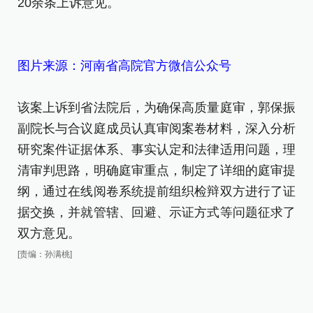
20余条上诉意见。
点
证
和
图片来源：河南省高院官方微信公众号
发
实
该案上诉到省法院后，为确保高质量庭审，郭保振
信
副院长与合议庭成员认真审阅案卷材料，深入分析
用
研究案件证据体系、事实认定和法律适用问题，理
孙
清审判思路，明确庭审重点，制定了详细的庭审提
的
纲，通过在线阅卷系统提前组织检辩双方进行了证
量
据交换，并就管辖、回避、示证方式等问题征求了
求
双方意见。
充
上
[责编：孙满桃]
等