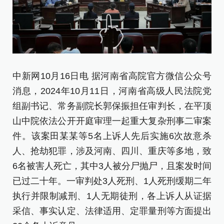
中新网10月16日电 据河南省高院官方微信公众号
消息，2024年10月11日，河南省高级人民法院党
组副书记、常务副院长郭保振担任审判长，在平顶
图
山中院依法公开开庭审理一起重大复杂刑事二审案
件。该案田某某等5名上诉人先后实施6次故意杀
二
人、抢劫犯罪，涉及河南、四川、重庆等多地，致
害
6名被害人死亡，其中3人被分尸抛尸，且案发时间
罪
已过二十年。一审判处3人死刑、1人死刑缓期二年
详
执行并限制减刑、1人无期徒刑，各上诉人从证据
需
采信、事实认定、法律适用、定罪量刑等方面提出
对