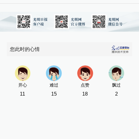
庭
诉
当
时
难
[责
您此时的心情
开心
难过
点赞
飘过
11
15
18
2