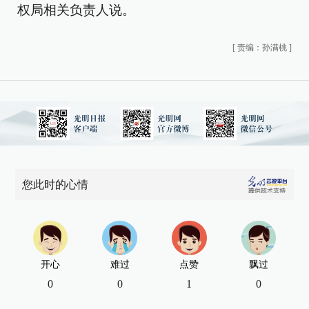
权局相关负责人说。
[
责编：孙满桃
]
您此时的心情
开心
难过
点赞
飘过
0
0
1
0