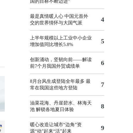
国的目标不断迈进”
最是真情暖人心 中国元首外
4
交的世界情怀与大国气派
上半年规模以上工业中小企业
5
增加值同比增长5.8%
创新涌动，坚韧向前——解读
6
前7个月我国外贸成绩单
8月台风生成登陆全年最多 最
7
常在我国这些地方登陆
油菜花海、丹崖碧水、林海天
8
池 解锁各地夏日体验
暖心改造让城市“边角”资
9
源“动”起来“活”起来