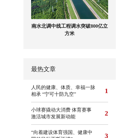
南水北调中线工程调水突破800亿立
方米
最热文章
人民的健康、体质、幸福一脉
1
相承
“宁可十防九空”
小球赛撬动大消费 体育赛事
2
激活城市发展新动能
“向着建设体育强国、健康中
3