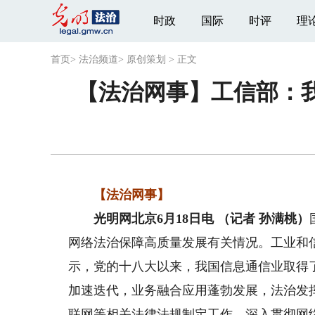
时政
国际
时评
理
首页
>
法治频道
>
原创策划
>
正文
【法治网事】工信部：
【法治网事】
光明网北京6月18日电 （记者 孙满桃）
网络法治保障高质量发展有关情况。工业和
示，党的十八大以来，我国信息通信业取得
加速迭代，业务融合应用蓬勃发展，法治发
联网等相关法律法规制定工作，深入贯彻网