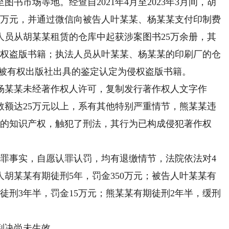
书市场等地。经查自2021年4月至2023年3月间，胡
余万元，并通过微信向被告人叶某某、杨某某支付印制费
法人员从胡某某租赁的仓库中起获涉案图书25万余册，其
侵权盗版书籍；执法人员从叶某某、杨某某的印刷厂的仓
余册被有权出版社出具的鉴定认定为侵权盗版书籍。
某某未经著作权人许可，复制发行著作权人文字作
数额达25万元以上，系有其他特别严重情节，熊某某违
人的知识产权，触犯了刑法，其行为已构成侵犯著作权
事实，自愿认罪认罚，均有退缴情节，法院依法对4
胡某某有期徒刑5年，罚金350万元；被告人叶某某有
徒刑3年半，罚金15万元；熊某某有期徒刑2年半，缓刑
判决尚未生效。