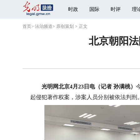
时政
国际
时评
理
首页
>
法治频道
>
原创策划
>
正文
北京朝阳法
光明网北京4月23日电（记者 孙满桃）
起侵犯著作权案，涉案人员分别被依法判刑