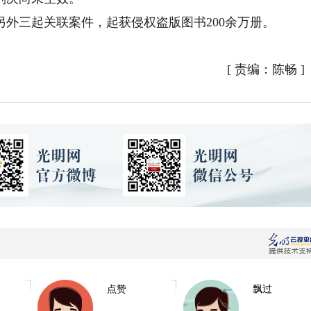
三起关联案件，起获侵权盗版图书200余万册。
[
责编：陈畅
]
点赞
飘过