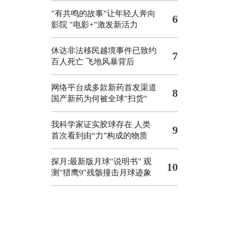
"有共鸣的故事"让年轻人奔向
6
影院
"电影+"激发新活力
休达非法移民越境事件已致约
7
百人死亡
飞地风暴背后
网络平台成多款新药首发渠道
8
国产新药为何被全球"扫货"
我科学家证实胶球存在 人类
9
首次看到由“力”构成的物质
探月:最新版月球"说明书"
观
10
测"猎鹰9"残骸撞击月球迹象