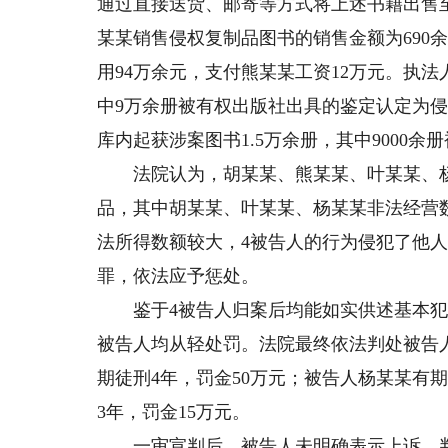
通过直接送货、邮寄等方式将上述书籍出售至图
某某销售侵权复制品图书的销售金额为690
用94万余元，支付熊某某工资12万元。执
中9万余册被有权出版社出具的鉴定认定为
库内起获涉案图书1.5万余册，其中9000
法院认为，胡某某、熊某某、叶某某、杨
品，其中胡某某、叶某某、杨某某非法经营
法所得数额较大，4被告人的行为侵犯了他
罪，依法应予惩处。
鉴于4被告人归案后均能如实供述基本犯罪
被告人均从轻处罚。法院最终依法判处被告人
期徒刑4年，罚金50万元；被告人杨某某有期
3年，罚金15万元。
一审宣判后，被告人未明确表示上诉，