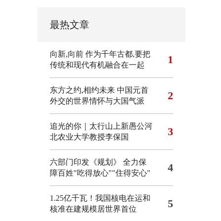
最热文章
向新,向前
作为千年古都,要把
1
传统和现代有机融合在一起
东方之约,相约未来 中国元首
2
外交的世界情怀与大国气派
追光的你｜太行山上新愚公河
3
北农业大学教授李保国
六部门印发《规划》 全力保
4
障百姓"吃得放心""住得安心"
1.25亿千瓦！我国核电在运和
5
核准在建规模居世界首位