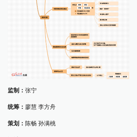
监制：
张宁
统筹：
廖慧 李方舟
策划：
陈畅 孙满桃