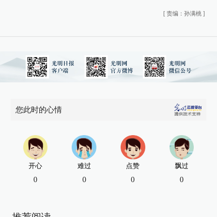
[
责编：孙满桃
]
您此时的心情
开心
难过
点赞
飘过
0
0
0
0