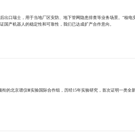
后出口瑞士，用于当地厂区安防、地下管网隐患排查等业务场景。“核电
证国产机器人的稳定性和可靠性，我们已达成扩产合作意向。
领衔的北京谱仪Ⅲ实验国际合作组，历经15年实验研究，首次证明一类全