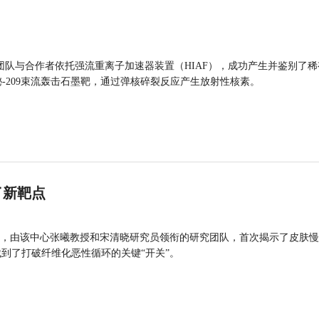
团队与合作者依托强流重离子加速器装置（HIAF），成功产生并鉴别了稀
的铋-209束流轰击石墨靶，通过弹核碎裂反应产生放射性核素。
了新靶点
，由该中心张曦教授和宋清晓研究员领衔的研究团队，首次揭示了皮肤慢
找到了打破纤维化恶性循环的关键“开关”。