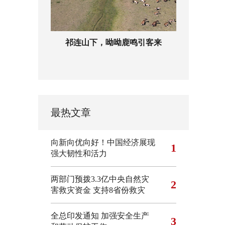
祁连山下，呦呦鹿鸣引客来
最热文章
向新向优向好！中国经济展现
1
强大韧性和活力
两部门预拨3.3亿中央自然灾
2
害救灾资金 支持8省份救灾
全总印发通知 加强安全生产
3