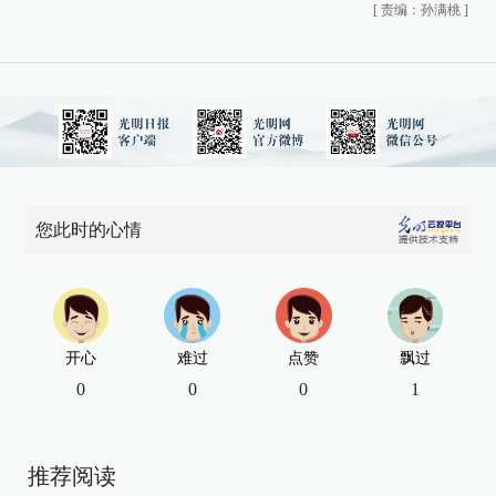
[
责编：孙满桃
]
您此时的心情
开心
难过
点赞
飘过
0
0
0
1
推荐阅读