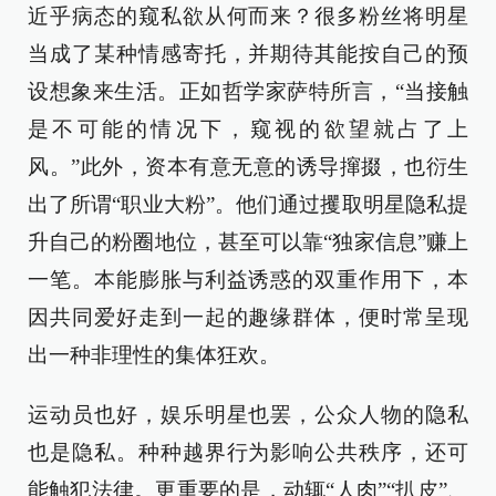
近乎病态的窥私欲从何而来？很多粉丝将明星
当成了某种情感寄托，并期待其能按自己的预
设想象来生活。正如哲学家萨特所言，“当接触
是不可能的情况下，窥视的欲望就占了上
风。”此外，资本有意无意的诱导撺掇，也衍生
出了所谓“职业大粉”。他们通过攫取明星隐私提
升自己的粉圈地位，甚至可以靠“独家信息”赚上
一笔。本能膨胀与利益诱惑的双重作用下，本
因共同爱好走到一起的趣缘群体，便时常呈现
出一种非理性的集体狂欢。
运动员也好，娱乐明星也罢，公众人物的隐私
也是隐私。种种越界行为影响公共秩序，还可
能触犯法律。更重要的是，动辄“人肉”“扒皮”、