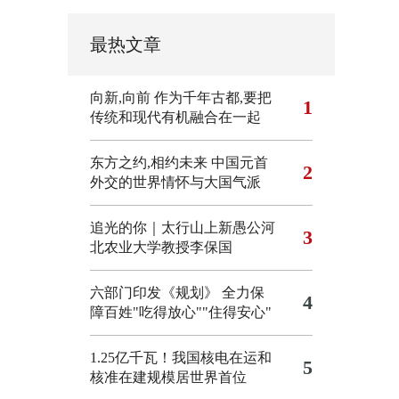
最热文章
向新,向前
作为千年古都,要把
1
传统和现代有机融合在一起
东方之约,相约未来 中国元首
2
外交的世界情怀与大国气派
追光的你｜太行山上新愚公河
3
北农业大学教授李保国
六部门印发《规划》 全力保
4
障百姓"吃得放心""住得安心"
1.25亿千瓦！我国核电在运和
5
核准在建规模居世界首位