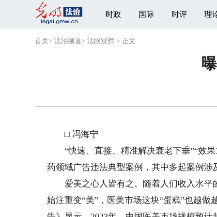
时政
国际
时评
理
首页
>
法治频道
>
法眼观察
>
正文
曝
□ 冯海宁
“快速、直接、精准解决衰老下垂”“效果立
药领域广告违法典型案例，其中多起案例涉
爱美之心人皆有之。随着人们收入水平的
始注重变“美”，医美市场这块“蛋糕”也越做
告》显示，2023年，中国医美市场规模预计