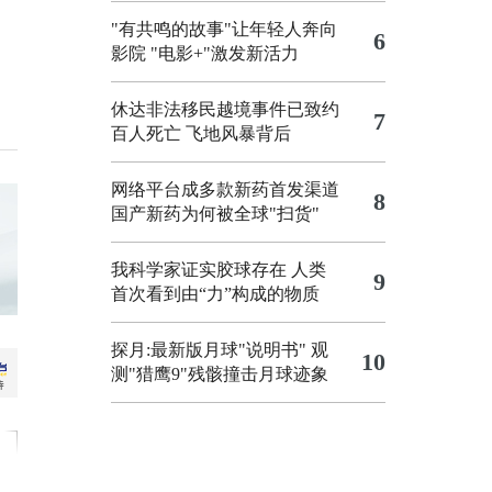
"有共鸣的故事"让年轻人奔向
6
影院
"电影+"激发新活力
休达非法移民越境事件已致约
7
百人死亡
飞地风暴背后
网络平台成多款新药首发渠道
8
国产新药为何被全球"扫货"
我科学家证实胶球存在 人类
9
首次看到由“力”构成的物质
探月:最新版月球"说明书"
观
10
测"猎鹰9"残骸撞击月球迹象