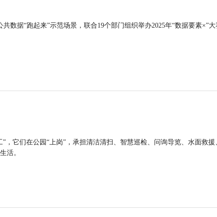
公共数据“跑起来”示范场景，联合19个部门组织举办2025年“数据要素×”大
工”，它们在公园“上岗”，承担清洁清扫、智慧巡检、问询导览、水面救援
生活。