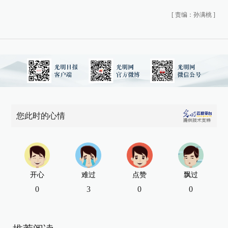
[
责编：孙满桃
]
您此时的心情
开心
难过
点赞
飘过
0
3
0
0