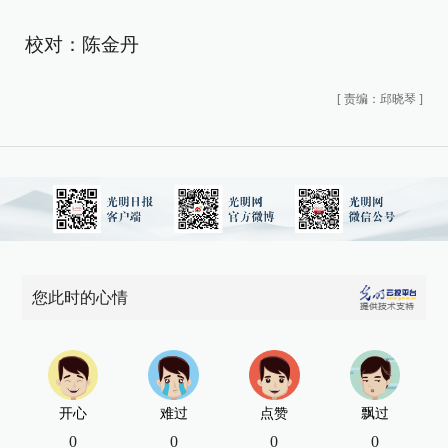
校对：陈金丹
[
责编：邱晓琴
]
您此时的心情
开心
难过
点赞
飘过
0
0
0
0