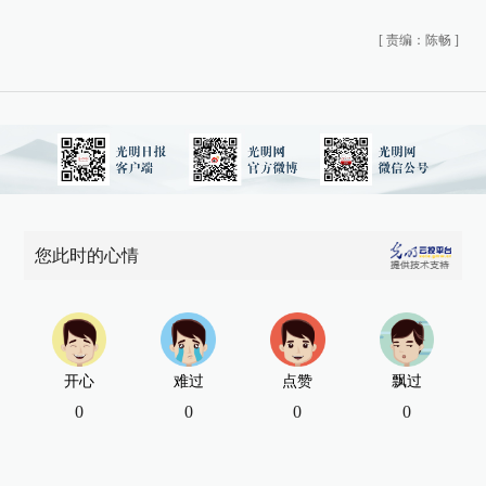
[
责编：陈畅
]
您此时的心情
开心
难过
点赞
飘过
0
0
0
0